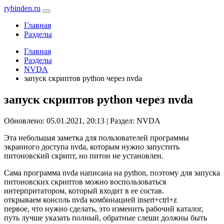
rybinden.ru
Главная
Разделы
Главная
Разделы
NVDA
запуск скриптов python через nvda
запуск скриптов python через nvda
Обновлено: 05.01.2021, 20:13
|
Раздел: NVDA
Эта небольшая заметка для пользователей программы
экранного доступа nvda, которым нужно запустить
питоновский скрипт, но питон не установлен.
Сама программа nvda написана на python, поэтому для запуска
питоновских скриптов можно воспользоваться
интерпритатором, который входит в ее состав.
открываем консоль nvda комбинацией insert+ctrl+z
первое, что нужно сделать, это изменить рабочий каталог,
путь лучше указать полный, обратные слеши должны быть