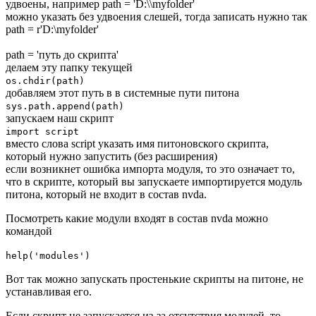
удвоены, например path = 'D:\\myfolder'
можно указать без удвоения слешей, тогда записать нужно так
path = r'D:\myfolder'
path = 'путь до скрипта'
делаем эту папку текущей
os.chdir(path)
добавляем этот путь в в системные пути питона
sys.path.append(path)
запускаем наш скрипт
import script
вместо слова script указать имя питоновского скрипта,
который нужно запустить (без расширения)
если возникнет ошибка импорта модуля, то это означает то,
что в скрипте, который вы запускаете импортируется модуль
питона, который не входит в состав nvda.
Посмотреть какие модули входят в состав nvda можно
командой
help('modules')
Вот так можно запускать простенькие скрипты на питоне, не
устанавливая его.
Если скрипт не запускается из-за отсутствия модулей, то